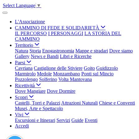
Select Language
▼
L'Associazione
CAMMINO DI FEDE E SOLIDARIETÀ
IL PERCORSO
I PERSONAGGI
LA STORIA DEL
CAMMINO
Territorio
Natura
Storia
Enogastronomia
Mappe e stradari
Dove siamo
Gallery
News e Bandi
Libri e Ricerche
Paesi
Cavriana
Castiglione delle Stiviere
Goito
Guidizzolo
Marmirolo
Medole
Monzambano
Ponti sul Mincio
Pozzolengo
Solferino
Volta Mantovana
Ricettività
Dove Mangiare
Dove Dormire
Scopri
Castelli, Torri e Palazzi
Attrazioni Naturali
Chiese e Conventi
Musei, Arte e Spettacolo
Vivi
Escursioni e Itinerari
Servizi
Guide
Eventi
Accedi