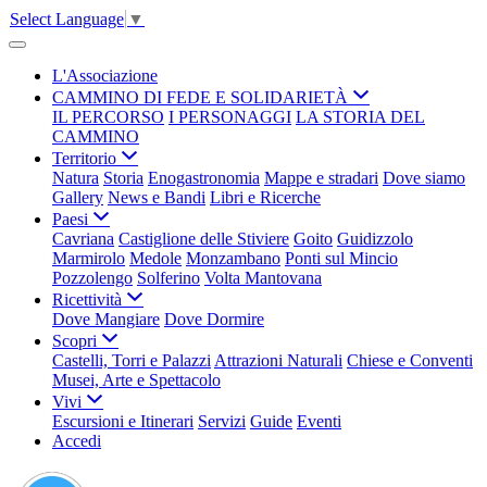
Select Language
▼
L'Associazione
CAMMINO DI FEDE E SOLIDARIETÀ
IL PERCORSO
I PERSONAGGI
LA STORIA DEL
CAMMINO
Territorio
Natura
Storia
Enogastronomia
Mappe e stradari
Dove siamo
Gallery
News e Bandi
Libri e Ricerche
Paesi
Cavriana
Castiglione delle Stiviere
Goito
Guidizzolo
Marmirolo
Medole
Monzambano
Ponti sul Mincio
Pozzolengo
Solferino
Volta Mantovana
Ricettività
Dove Mangiare
Dove Dormire
Scopri
Castelli, Torri e Palazzi
Attrazioni Naturali
Chiese e Conventi
Musei, Arte e Spettacolo
Vivi
Escursioni e Itinerari
Servizi
Guide
Eventi
Accedi