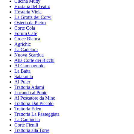
Cucina Mutty
Hostaria del Teatro
Hostaria Viola
La Grotta dei Corvi
Osteria da Pietro
Corte Cola
Forum Cafe
Croce Bianca
Agrichic
La Cadelora
Nuova Scardua
Alla Corte dei Bicchi
Al Campagnolo
La Baita
Satakunta
Al Puler
Trattoria Adami
Locanda al Ponte
Al Pescatore da Mino
Trattoria Dal Piccolo
Trattoria Eden
Trattoria La Passeggiata
La Cantinetta
Corte Fienili
Trattoria alla Torre