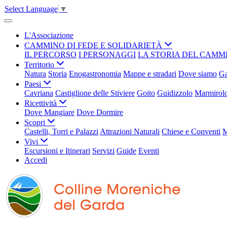
Select Language
▼
L'Associazione
CAMMINO DI FEDE E SOLIDARIETÀ
IL PERCORSO
I PERSONAGGI
LA STORIA DEL CAMM
Territorio
Natura
Storia
Enogastronomia
Mappe e stradari
Dove siamo
Ga
Paesi
Cavriana
Castiglione delle Stiviere
Goito
Guidizzolo
Marmirol
Ricettività
Dove Mangiare
Dove Dormire
Scopri
Castelli, Torri e Palazzi
Attrazioni Naturali
Chiese e Conventi
M
Vivi
Escursioni e Itinerari
Servizi
Guide
Eventi
Accedi