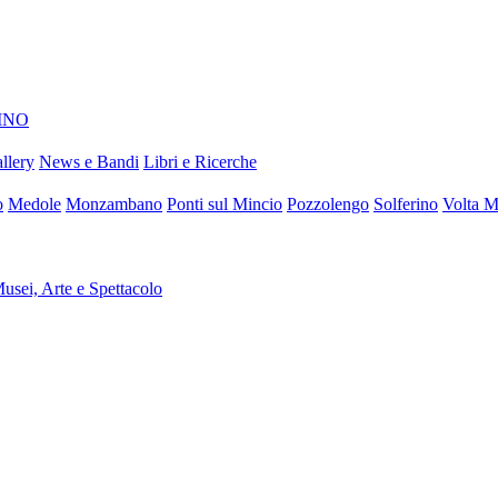
INO
llery
News e Bandi
Libri e Ricerche
o
Medole
Monzambano
Ponti sul Mincio
Pozzolengo
Solferino
Volta 
usei, Arte e Spettacolo