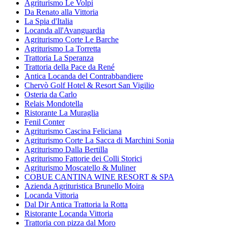
Agriturismo Le Volpi
Da Renato alla Vittoria
La Spia d'Italia
Locanda all'Avanguardia
Agriturismo Corte Le Barche
Agriturismo La Torretta
Trattoria La Speranza
Trattoria della Pace da René
Antica Locanda del Contrabbandiere
Chervò Golf Hotel & Resort San Vigilio
Osteria da Carlo
Relais Mondotella
Ristorante La Muraglia
Fenil Conter
Agriturismo Cascina Feliciana
Agriturismo Corte La Sacca di Marchini Sonia
Agriturismo Dalla Bertilla
Agriturismo Fattorie dei Colli Storici
Agriturismo Moscatello & Muliner
COBUE CANTINA WINE RESORT & SPA
Azienda Agrituristica Brunello Moira
Locanda Vittoria
Dal Dir Antica Trattoria la Rotta
Ristorante Locanda Vittoria
Trattoria con pizza dal Moro