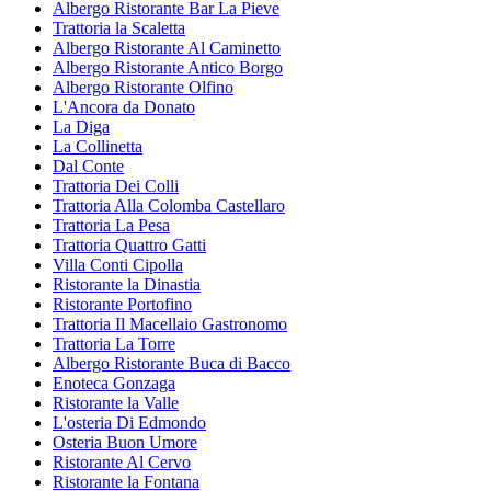
Albergo Ristorante Bar La Pieve
Trattoria la Scaletta
Albergo Ristorante Al Caminetto
Albergo Ristorante Antico Borgo
Albergo Ristorante Olfino
L'Ancora da Donato
La Diga
La Collinetta
Dal Conte
Trattoria Dei Colli
Trattoria Alla Colomba Castellaro
Trattoria La Pesa
Trattoria Quattro Gatti
Villa Conti Cipolla
Ristorante la Dinastia
Ristorante Portofino
Trattoria Il Macellaio Gastronomo
Trattoria La Torre
Albergo Ristorante Buca di Bacco
Enoteca Gonzaga
Ristorante la Valle
L'osteria Di Edmondo
Osteria Buon Umore
Ristorante Al Cervo
Ristorante la Fontana