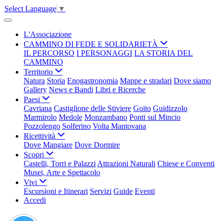
Select Language
▼
L'Associazione
CAMMINO DI FEDE E SOLIDARIETÀ
IL PERCORSO
I PERSONAGGI
LA STORIA DEL
CAMMINO
Territorio
Natura
Storia
Enogastronomia
Mappe e stradari
Dove siamo
Gallery
News e Bandi
Libri e Ricerche
Paesi
Cavriana
Castiglione delle Stiviere
Goito
Guidizzolo
Marmirolo
Medole
Monzambano
Ponti sul Mincio
Pozzolengo
Solferino
Volta Mantovana
Ricettività
Dove Mangiare
Dove Dormire
Scopri
Castelli, Torri e Palazzi
Attrazioni Naturali
Chiese e Conventi
Musei, Arte e Spettacolo
Vivi
Escursioni e Itinerari
Servizi
Guide
Eventi
Accedi