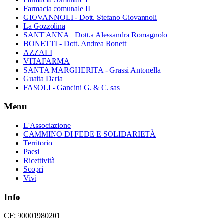
Farmacia comunale II
GIOVANNOLI - Dott. Stefano Giovannoli
La Gozzolina
SANT'ANNA - Dott.a Alessandra Romagnolo
BONETTI - Dott. Andrea Bonetti
AZZALI
VITAFARMA
SANTA MARGHERITA - Grassi Antonella
Guaita Daria
FASOLI - Gandini G. & C. sas
Menu
L'Associazione
CAMMINO DI FEDE E SOLIDARIETÀ
Territorio
Paesi
Ricettività
Scopri
Vivi
Info
CF: 90001980201