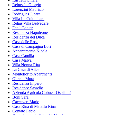
Rastrelli Chiara
Rebuschi Giorgio
Lorenzini Maurizio
Rodrigues Jucara
Villa La Colombara
Relais Villa Belvedere
Fenil Conter
Residenza Napoleone
Residenza del Duca
Casa delle Rose
Casa di Campagna Lori
Appartamento Nicola
Casa Camilla
Casa Malva
Villa Nonna Rita
La Casa di Alice
Montefiorito Apartments
Oltre le Mura
Residenza Impero
Residence Sassello
Azienda Agricola Cobue - Ospitalità
Boni Sara
Caccaveri Mario
Casa Rina di Malaffo Rina
Contato Fabio