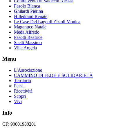
Contralvento di Salocchi Alessia
Fasolo Bianca
Ghilardi Pierina
Hilledrand Renate
Le Case Del Lago di Zizioli Monica
Maganuco Natale
Meda Alfredo
Pasotti Beatrice
Saetti Massimo
Villa Angela
Menu
L'Associazione
CAMMINO DI FEDE E SOLIDARIETÀ
Territorio
Paesi
Ricettività
Scopri
Vivi
Info
CF: 90001980201