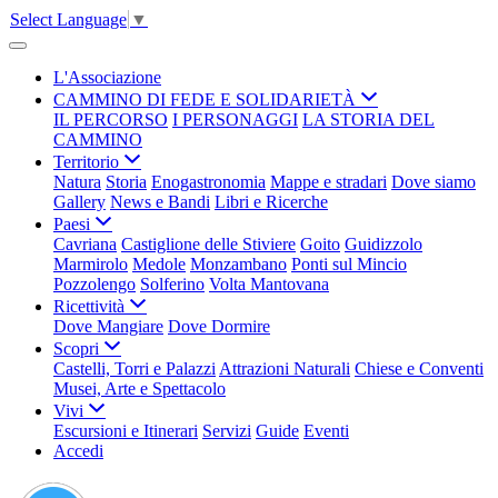
Select Language
▼
L'Associazione
CAMMINO DI FEDE E SOLIDARIETÀ
IL PERCORSO
I PERSONAGGI
LA STORIA DEL
CAMMINO
Territorio
Natura
Storia
Enogastronomia
Mappe e stradari
Dove siamo
Gallery
News e Bandi
Libri e Ricerche
Paesi
Cavriana
Castiglione delle Stiviere
Goito
Guidizzolo
Marmirolo
Medole
Monzambano
Ponti sul Mincio
Pozzolengo
Solferino
Volta Mantovana
Ricettività
Dove Mangiare
Dove Dormire
Scopri
Castelli, Torri e Palazzi
Attrazioni Naturali
Chiese e Conventi
Musei, Arte e Spettacolo
Vivi
Escursioni e Itinerari
Servizi
Guide
Eventi
Accedi