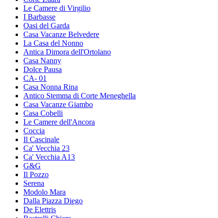
Le Camere di Virgilio
I Barbasse
Oasi del Garda
Casa Vacanze Belvedere
La Casa del Nonno
Antica Dimora dell'Ortolano
Casa Nanny
Dolce Pausa
CA- 01
Casa Nonna Rina
Antico Stemma di Corte Meneghella
Casa Vacanze Giambo
Casa Cobelli
Le Camere dell'Ancora
Coccia
Il Cascinale
Ca' Vecchia 23
Ca' Vecchia A13
G&G
Il Pozzo
Serena
Modolo Mara
Dalla Piazza Diego
De Elettris