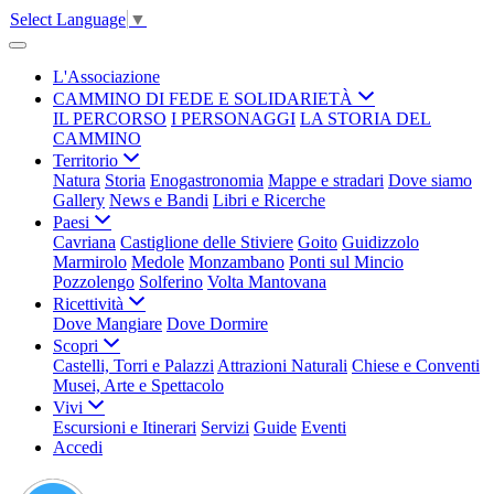
Select Language
▼
L'Associazione
CAMMINO DI FEDE E SOLIDARIETÀ
IL PERCORSO
I PERSONAGGI
LA STORIA DEL
CAMMINO
Territorio
Natura
Storia
Enogastronomia
Mappe e stradari
Dove siamo
Gallery
News e Bandi
Libri e Ricerche
Paesi
Cavriana
Castiglione delle Stiviere
Goito
Guidizzolo
Marmirolo
Medole
Monzambano
Ponti sul Mincio
Pozzolengo
Solferino
Volta Mantovana
Ricettività
Dove Mangiare
Dove Dormire
Scopri
Castelli, Torri e Palazzi
Attrazioni Naturali
Chiese e Conventi
Musei, Arte e Spettacolo
Vivi
Escursioni e Itinerari
Servizi
Guide
Eventi
Accedi