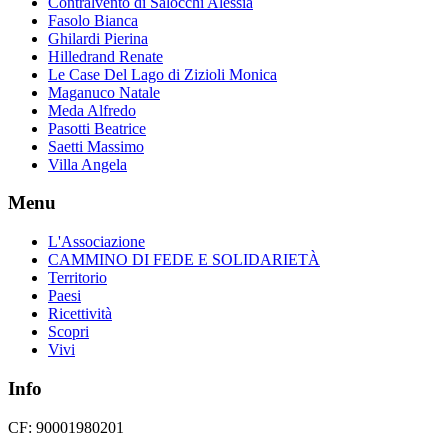
Contralvento di Salocchi Alessia
Fasolo Bianca
Ghilardi Pierina
Hilledrand Renate
Le Case Del Lago di Zizioli Monica
Maganuco Natale
Meda Alfredo
Pasotti Beatrice
Saetti Massimo
Villa Angela
Menu
L'Associazione
CAMMINO DI FEDE E SOLIDARIETÀ
Territorio
Paesi
Ricettività
Scopri
Vivi
Info
CF: 90001980201