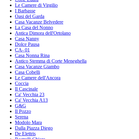
Le Camere di Virgilio
I Barbasse
Oasi del Garda
Casa Vacanze Belvedere
La Casa del Nonno
Antica Dimora dell'Ortolano
Casa Nanny
Dolce Pausa
CA- 01
Casa Nonna Rina
Antico Stemma di Corte Meneghella
Casa Vacanze Giambo
Casa Cobelli
Le Camere dell'Ancora
Coccia
Il Cascinale
Ca' Vecchia 23
Ca' Vecchia A13
G&G
Il Pozzo
Serena
Modolo Mara
Dalla Piazza Diego
De Elettris