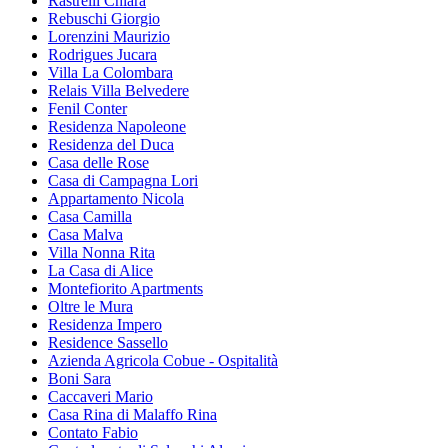
Rastrelli Chiara
Rebuschi Giorgio
Lorenzini Maurizio
Rodrigues Jucara
Villa La Colombara
Relais Villa Belvedere
Fenil Conter
Residenza Napoleone
Residenza del Duca
Casa delle Rose
Casa di Campagna Lori
Appartamento Nicola
Casa Camilla
Casa Malva
Villa Nonna Rita
La Casa di Alice
Montefiorito Apartments
Oltre le Mura
Residenza Impero
Residence Sassello
Azienda Agricola Cobue - Ospitalità
Boni Sara
Caccaveri Mario
Casa Rina di Malaffo Rina
Contato Fabio