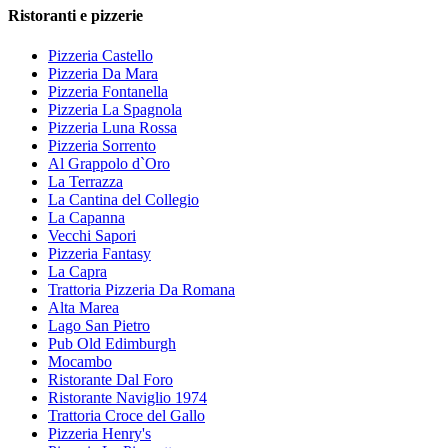
Ristoranti e pizzerie
Pizzeria Castello
Pizzeria Da Mara
Pizzeria Fontanella
Pizzeria La Spagnola
Pizzeria Luna Rossa
Pizzeria Sorrento
Al Grappolo d`Oro
La Terrazza
La Cantina del Collegio
La Capanna
Vecchi Sapori
Pizzeria Fantasy
La Capra
Trattoria Pizzeria Da Romana
Alta Marea
Lago San Pietro
Pub Old Edimburgh
Mocambo
Ristorante Dal Foro
Ristorante Naviglio 1974
Trattoria Croce del Gallo
Pizzeria Henry's