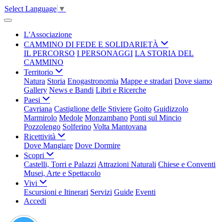
Select Language
▼
L'Associazione
CAMMINO DI FEDE E SOLIDARIETÀ
IL PERCORSO
I PERSONAGGI
LA STORIA DEL
CAMMINO
Territorio
Natura
Storia
Enogastronomia
Mappe e stradari
Dove siamo
Gallery
News e Bandi
Libri e Ricerche
Paesi
Cavriana
Castiglione delle Stiviere
Goito
Guidizzolo
Marmirolo
Medole
Monzambano
Ponti sul Mincio
Pozzolengo
Solferino
Volta Mantovana
Ricettività
Dove Mangiare
Dove Dormire
Scopri
Castelli, Torri e Palazzi
Attrazioni Naturali
Chiese e Conventi
Musei, Arte e Spettacolo
Vivi
Escursioni e Itinerari
Servizi
Guide
Eventi
Accedi