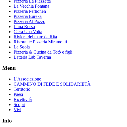
Pizzeria La Piazzetta
La Vecchia Fontana
Pizzeria Perhonen
Pizzeria Eureka
Pizzeria Al Pozzo
Luna Rossa
C'era Una Volta
Riviera del mare da Rita
Ristorante Pizzeria Miramonti
La Sqola
Pizzeria & Cucina da Totò e figli
Latteria Lab Taverna
Menu
L'Associazione
CAMMINO DI FEDE E SOLIDARIETÀ
Territorio
Paesi
Ricettività
Scopri
Vivi
Info