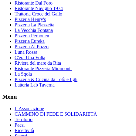
Ristorante Dal Foro
Ristorante Naviglio 1974
Trattoria Croce del Gallo
Pizzeria Henry's
Pizzeria La Piazzetta
La Vecchia Fontana
Pizzeria Perhonen
Pizzeria Eureka
Pizzeria Al Pozzo
Luna Rossa
C'era Una Volta
Riviera del mare da Rita
Ristorante Pizzeria Miramonti
La Sqola
Pizzeria & Cucina da Totò e figli
Latteria Lab Taverna
Menu
L'Associazione
CAMMINO DI FEDE E SOLIDARIETÀ
Territorio
Paesi
Ricettività
Scopri