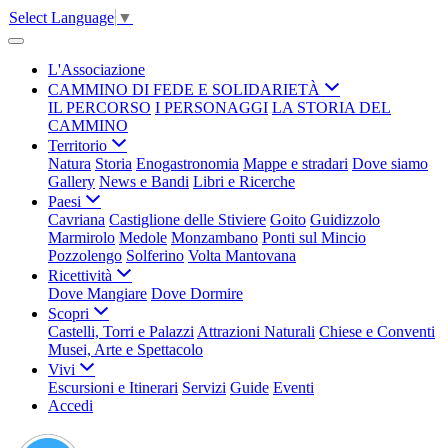
Select Language
▼
L'Associazione
CAMMINO DI FEDE E SOLIDARIETÀ
IL PERCORSO
I PERSONAGGI
LA STORIA DEL
CAMMINO
Territorio
Natura
Storia
Enogastronomia
Mappe e stradari
Dove siamo
Gallery
News e Bandi
Libri e Ricerche
Paesi
Cavriana
Castiglione delle Stiviere
Goito
Guidizzolo
Marmirolo
Medole
Monzambano
Ponti sul Mincio
Pozzolengo
Solferino
Volta Mantovana
Ricettività
Dove Mangiare
Dove Dormire
Scopri
Castelli, Torri e Palazzi
Attrazioni Naturali
Chiese e Conventi
Musei, Arte e Spettacolo
Vivi
Escursioni e Itinerari
Servizi
Guide
Eventi
Accedi