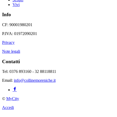
Vivi
Info
CF: 90001980201
P.IVA: 01972090201
Privacy
Note legali
Contatti
Tel: 0376 893160 - 32 88118811
Email:
info@collinemoreniche.it
©
MyCity
Accedi