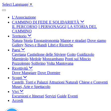
Select Language
▼
L'Associazione
CAMMINO DI FEDE E SOLIDARIETÀ
IL PERCORSO
I PERSONAGGI
LA STORIA DEL
CAMMINO
Territorio
Natura
Storia
Enogastronomia
Mappe e stradari
Dove siamo
Gallery
News e Bandi
Libri e Ricerche
Paesi
Cavriana
Castiglione delle Stiviere
Goito
Guidizzolo
Marmirolo
Medole
Monzambano
Ponti sul Mincio
Pozzolengo
Solferino
Volta Mantovana
Ricettività
Dove Mangiare
Dove Dormire
Scopri
Castelli, Torri e Palazzi
Attrazioni Naturali
Chiese e Conventi
Musei, Arte e Spettacolo
Vivi
Escursioni e Itinerari
Servizi
Guide
Eventi
Accedi